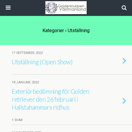
Kategorier ›
Utställning
17 SEPTEMBER, 2022
Utställning (Open Show)
18 JANUARI, 2022
Exteriörbedömning för Golden
retriever den 26 februari i
Hallstahammars ridhus
1 SVAR