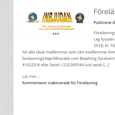
Förelä
Publicerat d
Föreläsnin
Leg fysiote
2018, kl. 1
för alla såväl medlemmar som icke medlemmar Anmäla
forelasning24april@surabk.com Betalning Surahammar
410220-8 eller Swish 1232289544 (vid swish […]
Läs mer...
Kommentarer inaktiverade
för Föreläsning