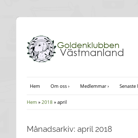
Hem
Om oss
›
Medlemmar
›
Senaste 
Hem
»
2018
»
april
Månadsarkiv: april 2018