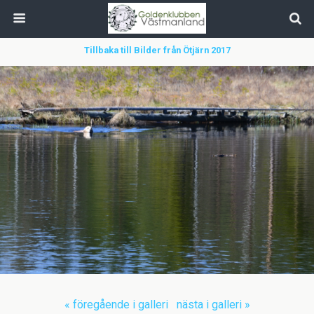
Tillbaka till Bilder från Ötjärn 2017
« föregående i galleri
nästa i galleri »