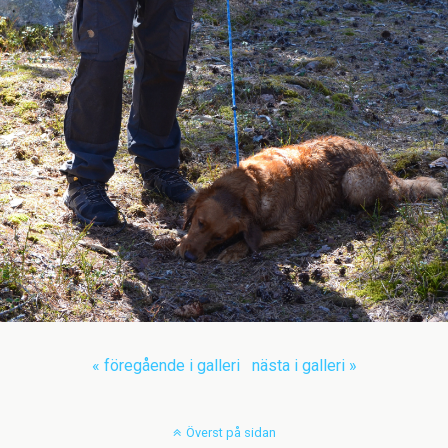
« föregående i galleri
nästa i galleri »
Överst på sidan