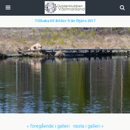
Tillbaka till Bilder från Ötjärn 2017
« föregående i galleri
nästa i galleri »